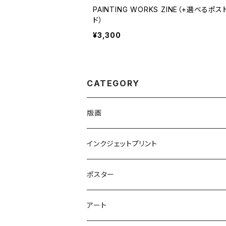
PAINTING WORKS ZINE（+選べるポ
ド）
¥3,300
CATEGORY
版画
シルクスクリーン
インクジェットプリント
シルクスクリーンアート
銅版画
オフセットプリント
ポスター
シルクスクリーングッズ
リトグラフ
アート