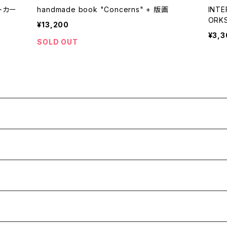
ストカー
handmade book "Concerns" + 版画
INTE
ORKS
¥13,200
¥3,3
SOLD OUT