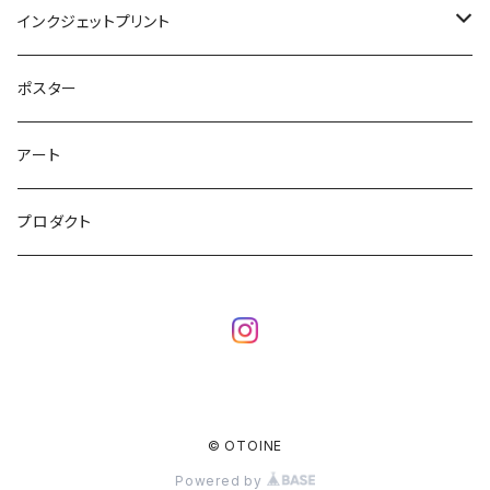
シルクスクリーン
インクジェットプリント
シルクスクリーンアート
銅版画
オフセットプリント
ポスター
シルクスクリーングッズ
リトグラフ
アート
立体シルクスクリーン
木版画
プロダクト
© OTOINE
Powered by