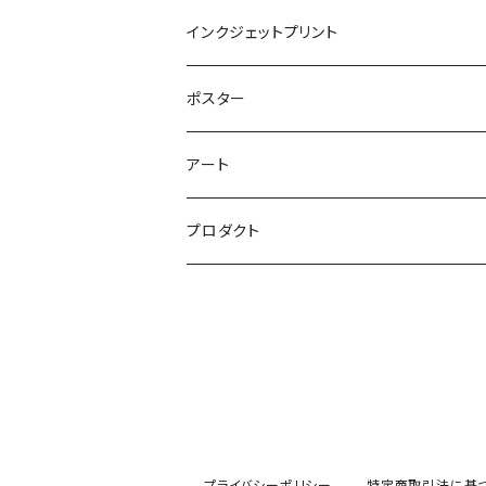
シルクスクリーン
インクジェットプリント
シルクスクリーンアート
銅版画
オフセットプリント
ポスター
シルクスクリーングッズ
リトグラフ
アート
立体シルクスクリーン
木版画
プロダクト
プライバシーポリシー
特定商取引法に基