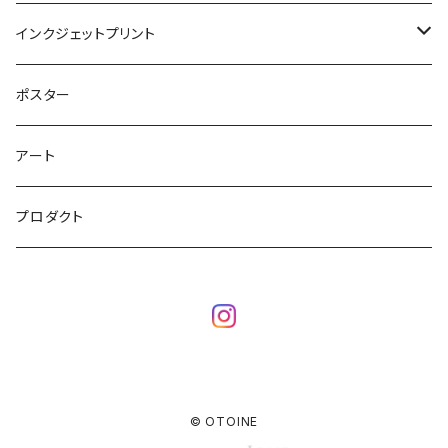
シルクスクリーン
インクジェットプリント
シルクスクリーンアート
銅版画
オフセットプリント
ポスター
シルクスクリーングッズ
リトグラフ
アート
立体シルクスクリーン
木版画
プロダクト
© OTOINE