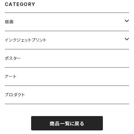
CATEGORY
版画
シルクスクリーン
インクジェットプリント
シルクスクリーンアート
銅版画
オフセットプリント
ポスター
シルクスクリーングッズ
リトグラフ
アート
立体シルクスクリーン
木版画
プロダクト
商品一覧に戻る